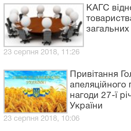
КАГС відн
товариств
загальних
23 серпня 2018, 11:26
Привітання Го
апеляційного 
нагоди 27-ї р
України
23 серпня 2018, 10:06