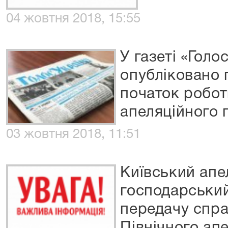
04 жовтня 2018, 15:55
У газеті «Голо
опубліковано 
початок робот
апеляційного 
03 жовтня 2018, 11:51
Київський апе
господарський
передачу спра