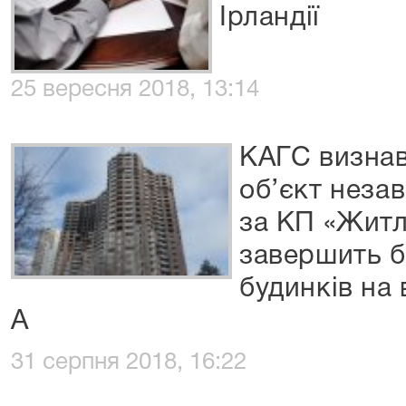
Ірландії
25 вересня 2018, 13:14
КАГС визнав
об’єкт неза
за КП «Житл
завершить б
будинків на 
А
31 серпня 2018, 16:22