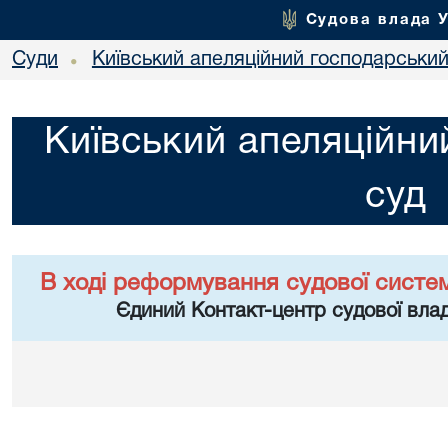
Судова влада 
Суди
Київський апеляційний господарський
•
Київський апеляційни
суд
В ході реформування судової систе
Єдиний Контакт-центр судової влад