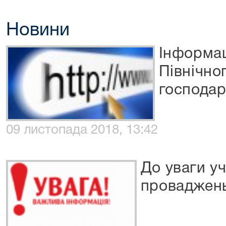
Новини
Інформац
Північно
господар
09 листопада 2018, 13:42
До уваги у
проваджен