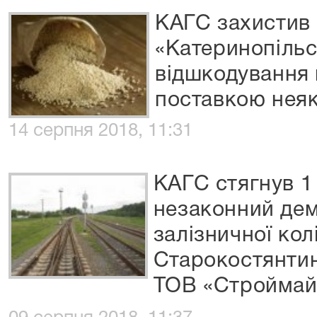
КАГС захистив
«Катеринопільс
відшкодування к
поставкою неяк
14 серпня 2018, 11:31
КАГС стягнув 1
незаконний дем
залізничної колі
Старокостянтин
ТОВ «Строймай