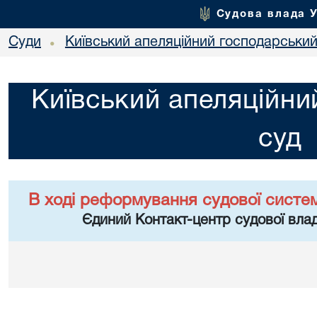
Судова влада 
Суди
Київський апеляційний господарський
•
Київський апеляційни
суд
В ході реформування судової систе
Єдиний Контакт-центр судової влад