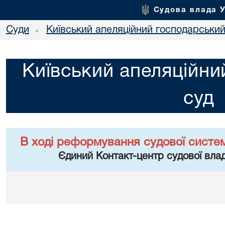
Судова влада 
Суди
Київський апеляційний господарський
•
Київський апеляційни
суд
В ході реформування судової систе
Єдиний Контакт-центр судової влад