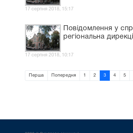
17 серпня 2018, 15:17
Повідомлення у спр
регіональна дирекц
17 серпня 2018, 10:17
Перша
Попередня
1
2
3
4
5