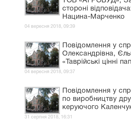
ТОВ «АГРОБУД», Заі
стороні відповідача
Нацина-Марченко
04 вересня 2018, 09:39
Повідомлення у спр
Олександрівна, Єль
«Таврійські цінні па
04 вересня 2018, 09:37
Повідомлення у спр
по виробництву дру
керуючого Каленчук
31 серпня 2018, 16:31