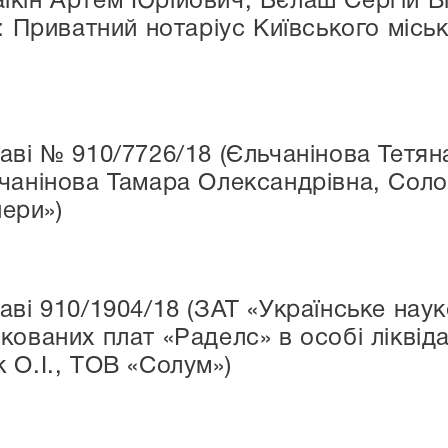
кін Артем Юрійович, Бєлаш Сергій Ві
: Приватний нотаріус Київського місь
аві № 910/7726/18 (Єльчанінова Тетян
чанінова Тамара Олександрівна, Сол
пери»)
аві 910/1904/18 (ЗАТ «Українське на
кованих плат «Раделс» в особі ліквід
 О.І., ТОВ «Солум»)