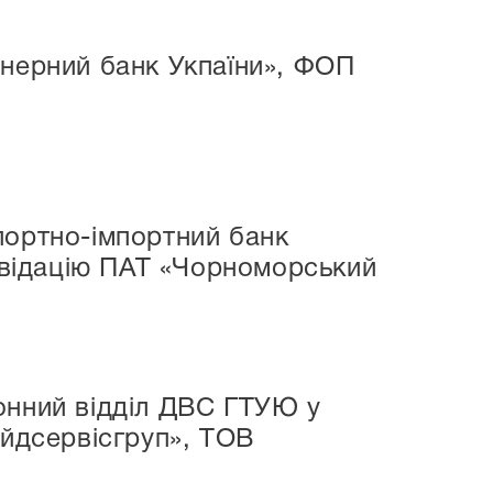
онерний банк Укпаїни», ФОП
портно-імпортний банк
іквідацію ПАТ «Чорноморський
онний відділ ДВС ГТУЮ у
ейдсервісгруп», ТОВ