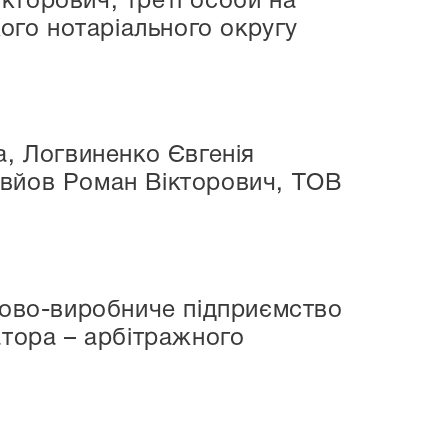
кторович; треті особи на
кого нотаріального округу
а, Логвиненко Євгенія
овйов Роман Вікторович, ТОВ
уково-виробниче підприємство
атора – арбітражного