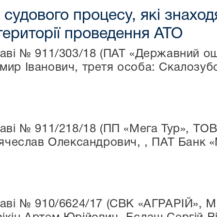
 судового процесу, які знахо
 території проведення АТО
аві № 911/303/18 (ПАТ «Державний о
ир Іванович, третя особа: Скалозубо
аві № 911/218/18 (ПП «Мега Тур», ТОВ
’ячеслав Олександрович, , ПАТ Банк 
аві № 910/6624/17 (СВК «АГРАРІЙ», М