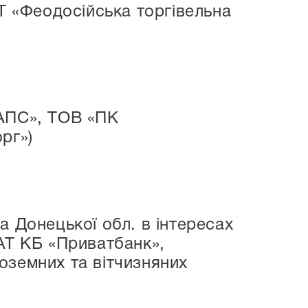
АТ «Феодосійська торгівельна
ТАПС», ТОВ «ПК
рг»)
а Донецької обл. в інтересах
АТ КБ «Приватбанк»,
оземних та вітчизняних