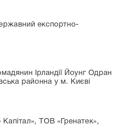
Державний експортно-
омадянин Ірландії Йоунг Одран
ська районна у м. Києві
 Капітал», ТОВ «Гренатек»,