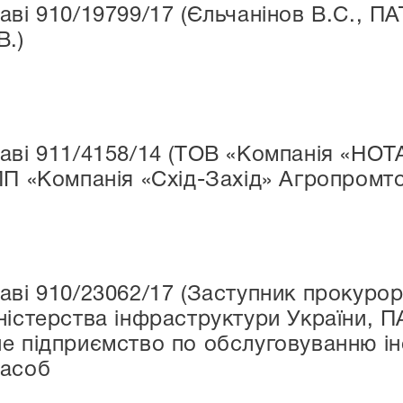
аві 910/19799/17 (Єльчанінов В.С., П
В.)
аві 911/4158/14 (ТОВ «Компанія «НО
ПП «Компанія «Схід-Захід» Агропромто
аві 910/23062/17 (Заступник прокурор
ністерства інфраструктури України, П
е підприємство по обслуговуванню ін
засоб