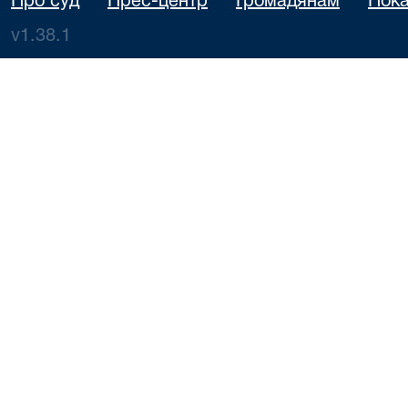
Про суд
Прес-центр
Громадянам
Пока
v1.38.1