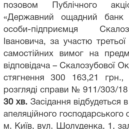
позовом Публічного акці
«Державний ощадний банк 
особи-підприємця Скало
Івановича, за участю третьої
самостійних вимог на пред
відповідача – Скалозубової О
стягнення 300 163,21 грн.,
розгляді справи № 911/303/1
30 хв.
Засідання відбудеться 
апеляційного господарського 
м. Київ, вул. Шолуденка, 1, з