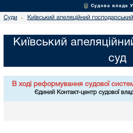
Судова влада 
Суди
Київський апеляційний господарський
•
Київський апеляційни
суд
В ході реформування судової систе
Єдиний Контакт-центр судової влад