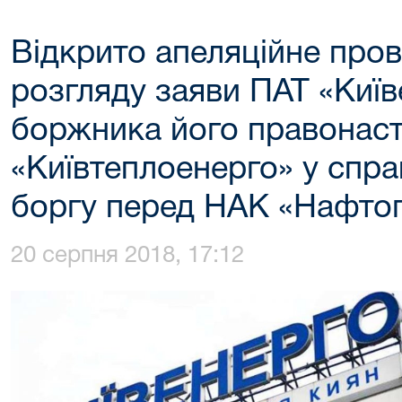
Відкрито апеляційне про
розгляду заяви ПАТ «Київ
боржника його правонас
«Київтеплоенерго» у спра
боргу перед НАК «Нафто
20 серпня 2018, 17:12