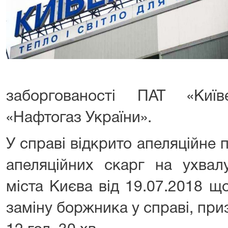
заборгованості ПАТ «Киї
«Нафтогаз України».
У справі відкрито апеляційне
апеляційних скарг на ухвал
міста Києва від 19.07.2018 щ
заміну боржника у справі, пр